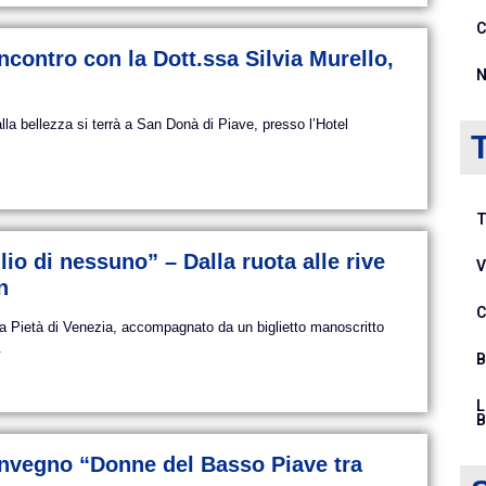
C
ncontro con la Dott.ssa Silvia Murello,
N
alla bellezza si terrà a San Donà di Piave, presso l’Hotel
T
io di nessuno” – Dalla ruota alle rive
V
n
C
lla Pietà di Venezia, accompagnato da un biglietto manoscritto
.
B
L
B
nvegno “Donne del Basso Piave tra