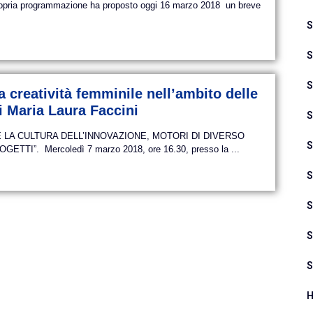
propria programmazione ha proposto oggi 16 marzo 2018 un breve
S
S
S
 creatività femminile nell’ambito delle
di Maria Laura Faccini
S
E LA CULTURA DELL’INNOVAZIONE, MOTORI DI DIVERSO
S
I”. Mercoledì 7 marzo 2018, ore 16.30, presso la ...
S
S
S
S