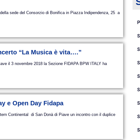
ella sede del Consorzio di Bonifica in Piazza Indipendenza, 25 a
P
S
S
ncerto “La Musica è vita….”
S
 Piave il 3 novembre 2018 la Sezione FIDAPA BPW ITALY ha
S
S
ay e Open Day Fidapa
S
rn Continental di San Donà di Piave un incontro con il duplice
S
S