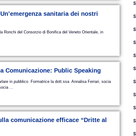
S
Un’emergenza sanitaria dei nostri
S
S
la Ronchi del Consorzio di Bonifica del Veneto Orientale, in
S
S
S
lla Comunicazione: Public Speaking
re in pubblico Formatrice la dott.ssa Annalisa Ferrari, socia
S
ocia ...
S
S
la comunicazione efficace “Dritte al
S
S