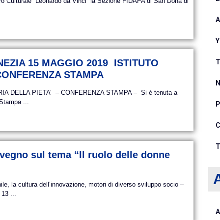
ro Culturale “Leonardo da Vinci” la Sezione FIDAPA di San Donà di
A
Y
VENEZIA 15 MAGGIO 2019 ISTITUTO
T
 CONFERENZA STAMPA
N
A DELLA PIETA’ – CONFERENZA STAMPA – Si è tenuta a
 Stampa ...
P
C
T
vegno sul tema “Il ruolo delle donne
A
e, la cultura dell’innovazione, motori di diverso sviluppo socio –
13 ...
A