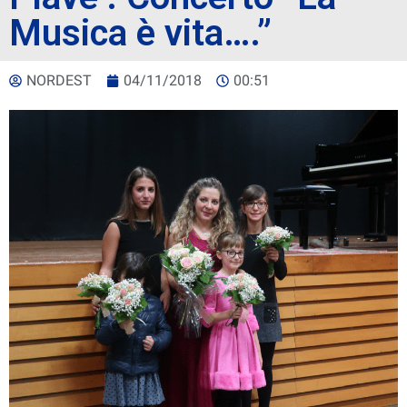
Musica è vita….”
NORDEST
04/11/2018
00:51