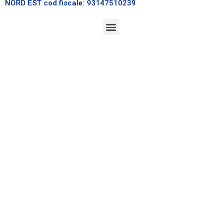
NORD EST cod.fiscale: 93147510239