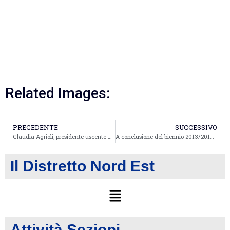
Related Images:
PRECEDENTE
SUCCESSIVO
Claudia Agrioli, presidente uscente FIDAPA BPW ITALY sezione di Ravenna, ringrazia le socie durante la cena di fine mandato dedicata alla Luce
A conclusione del biennio 2013/2015, la Sezione di Ferrara saluta la Presidente Maria Grazia Suttina e consegna l’attestato di socia onoraria FIDAPA BPW ITALY a Carla Scoppetta
Il Distretto Nord Est
Attività Sezioni