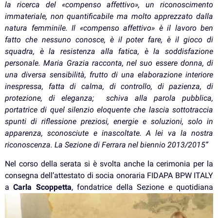
la ricerca del «compenso affettivo», un riconoscimento
immateriale, non quantificabile ma molto apprezzato dalla
natura femminile. Il «compenso affettivo» è il lavoro ben
fatto che nessuno conosce, è il poter fare, è il gioco di
squadra, è la resistenza alla fatica, è la soddisfazione
personale.
Maria Grazia racconta, nel suo essere donna, di
una diversa sensibilità, frutto di una elaborazione interiore
inespressa, fatta di calma, di controllo, di pazienza, di
protezione, di eleganza; schiva alla parola pubblica,
portatrice di quel silenzio eloquente che lascia sottotraccia
spunti di riflessione preziosi, energie e soluzioni, solo in
apparenza, sconosciute e inascoltate. A lei va la nostra
riconoscenza. La Sezione di Ferrara nel biennio 2013/2015”
Nel corso della serata si è svolta anche la cerimonia per la
consegna dell’attestato di socia onoraria FIDAPA BPW ITALY
a
Carla Sc
oppetta
, fondatrice della
Sezione e quotidiana