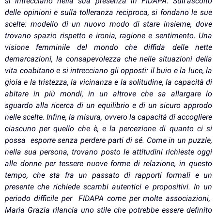
si intrecciano nella sua presenza in FIDAPA. Sull’ascolto
delle opinioni e sulla tolleranza reciproca, si fondano le sue
scelte: modello di un nuovo modo di stare insieme, dove
trovano spazio rispetto e ironia, ragione e sentimento.
Una
visione femminile del mondo che diffida delle nette
demarcazioni, la consapevolezza che nelle situazioni della
vita coabitano e si intrecciano gli opposti: il buio e la luce, la
gioia e la tristezza, la vicinanza e la solitudine, la capacità di
abitare in più mondi, in un altrove che sa allargare lo
sguardo alla ricerca di un equilibrio e di un sicuro approdo
nelle scelte.
Infine, la misura, ovvero la capacità di accogliere
ciascuno per quello che è, e la percezione di quanto ci si
possa esporre senza perdere parti di sé. C
ome in un puzzle,
nella sua persona, trovano posto le attitudini richieste oggi
alle donne per tessere nuove forme di relazione, in questo
tempo, che sta fra un passato di rapporti formali e un
presente che richiede scambi autentici e propositivi.
In un
periodo difficile per FIDAPA come per molte associazioni,
Maria Grazia rilancia uno stile che potrebbe essere definito