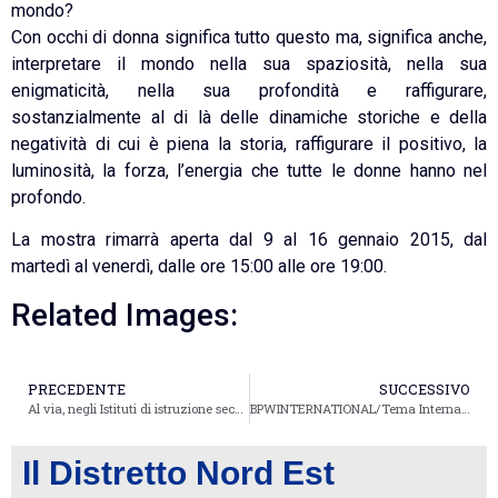
mondo?
Con occhi di donna significa tutto questo ma, significa anche,
interpretare il mondo nella sua spaziosità, nella sua
enigmaticità, nella sua profondità e raffigurare,
sostanzialmente al di là delle dinamiche storiche e della
negatività di cui è piena la storia, raffigurare il positivo, la
luminosità, la forza, l’energia che tutte le donne hanno nel
profondo.
La mostra rimarrà aperta dal 9 al 16 gennaio 2015, dal
martedì al venerdì, dalle ore 15:00 alle ore 19:00.
Related Images:
PRECEDENTE
SUCCESSIVO
Al via, negli Istituti di istruzione secondaria di Ferrara, la seconda annualità del progetto “Il corpo delle donne nella pubblicità”
BPWINTERNATIONAL/Tema Internazionale: Making a Difference through Leadership and Action
Il Distretto Nord Est