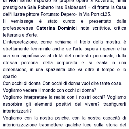
di Non
hanno esposto le proprie opere a Rovereto, nella
prestigiosa Sala Roberto Iras Baldessari – di fronte la Casa
dell’illustre pittore Fortunato Depero- in Via Portici,25.
Il vernissage è stato curato e presentato dalla
professoressa
Caterina Dominici
, nota scrittrice, critica
letteraria e d’arte.
L’interpretazione, come richiama il titolo della mostra, è
strettamente femminile anche se l’arte supera i generi e ha
una sua significanza al di là del contesto personale, della
stessa persona, della corporeità e si esala in una
dimensione, in una spazialità che va oltre il tempo e lo
spazio.
Con occhi di donna. Con occhi di donna vuol dire tante cose.
Vogliamo vedere il mondo con occhi di donna?
Vogliamo interpretare la realtà con i nostri occhi? Vogliamo
assorbire gli elementi positivi del vivere? trasfigurarli
interiorizzarli?
Vogliamo con la nostra psiche, con la nostra capacità di
interiorizzazione trasmettere qualche luce sulla storia del