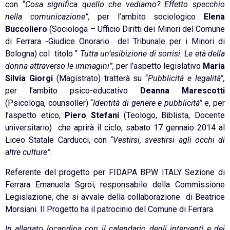
con “
Cosa significa quello che vediamo? Effetto specchio
nella comunicazione”,
per l’ambito sociologico
Elena
Buccoliero
(Sociologa – Ufficio Diritti dei Minori del Comune
di Ferrara -Giudice Onorario del Tribunale per i Minori di
Bologna) col titolo “
Tutta un’esibizione di sorrisi. Le età della
donna attraverso le immagini”,
per l’aspetto legislativo
Maria
Silvia Giorgi
(Magistrato) tratterà su “
Pubblicità e legalità”,
per l’ambito psico-educativo
Deanna Marescotti
(Psicologa, counsoller) “
Identità di genere e pubblicità”
e, per
l’aspetto etico,
Piero Stefani
(Teologo, Biblista, Docente
universitario) che aprirà il ciclo, sabato 17 gennaio 2014 al
Liceo Statale Carducci, con “
Vestirsi, svestirsi agli occhi di
altre culture”.
Referente del progetto per FIDAPA BPW ITALY Sezione di
Ferrara Emanuela Sgroi, responsabile della Commissione
Legislazione, che si avvale della collaborazione di Beatrice
Morsiani. Il Progetto ha il patrocinio del Comune di Ferrara.
In allegato locandina con il calendario degli interventi e dei