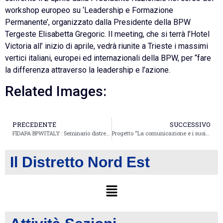
workshop europeo su ‘Leadership e Formazione
Permanente’, organizzato dalla Presidente della BPW
Tergeste Elisabetta Gregoric. Il meeting, che si terrà l’Hotel
Victoria all’ inizio di aprile, vedrà riunite a Trieste i massimi
vertici italiani, europei ed internazionali della BPW, per “fare
la differenza attraverso la leadership e l’azione.
Related Images:
PRECEDENTE
SUCCESSIVO
FIDAPA BPWITALY : Seminario distrettuale a Vicenza su “Mentoring, Entrepreneurship e Comunicazione”
Progetto “La comunicazione e i suoi strumenti, nell’impresa e nel sociale” promosso da FIDAPA BPW Italy Sezione di Ferrara
Il Distretto Nord Est