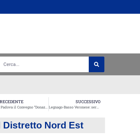
RECEDENTE
SUCCESSIVO
A Padova il Convegno “Donazione di sangue cordonale: Banche pubbliche o Banche private?”
Legnago-Basso Veronese: serata di chiusura biennio 2013/2015, invito a tutte le Sezioni del Distretto
l Distretto Nord Est