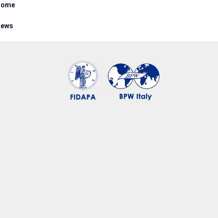
Home
ews