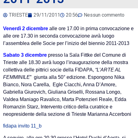
TRIESTE
29/11/2011
20:56
Nessun commento
Venerdì 2 dicembre
alle ore 17.00 in prima convocazione e
alle ore 17.30 in seconda convocazione avrà luogo
l’assemblea delle Socie per l’inizio del biennio 2011-2013
Sabato 3 dicembre
presso la Sala Fittke del Comune di
Trieste alle 18.30 avrà luogo l’inaugurazione della mostra
collettiva delle pittrici socie della FIDAPA,
“L’ARTE AL
FEMMINILE
” giunta alla 50° edizione. Espongono Nika
Bianco, Nora Carella, Egle Ciacchi, Anna D’Amore,
Gabriella Giurovich, Giuliana Griselli, Rossana Longo,
Valdea Maniago Ravalico, Marta Potenzieri Reale, Edda
Romanzin Starz, Intervento critico della curatrice e
neopresidente della sezione di Trieste Marianna Accerboni
fidapa invito 11_b
A seguire, alle ore 20.30 presso l’Hotel Duchi d’Aosta si