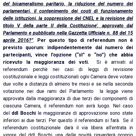
del bicameralismo paritario, la riduzione del numero dei
parlamentari, il contenimento dei costi di funzionamento
delle istituzioni, la soppressione del CNEL e la revisione del
titolo V della parte II della Costituzione’, approvato dal
Parlamento e pubblicato nella Gazzetta Ufficiale n. 88 del 15
aprile 2016?”
.
Per questo tipo di referendum non è
previsto quorum: indipendentemente dal numero dei
partecipanti, vince l’opzione (“sì” o “no”) che abbia
ricevuto la maggioranza dei voti.
Si è arrivati al
referendum perchè nei casi di leggi di revisione
costituzionale e leggi costituzionali ogni Camera deve votare
due volte a distanza di almeno tre mesi e se nella seconda
votazione nei due rami del Parlamento la legge viene
approvata dalla maggioranza di due terzi dei componenti di
ciascuna Camera, il referendum non avrà luogo. Nel caso
del
ddl Boschi
le maggioranze di approvazione sono state
inferiori ai due terzi. Per questo il referendum si farà. Se il
referendum costituzionale darà il via libera all’entrata in
vigore del ddl Boschi, una delle novità riguarderà proprio