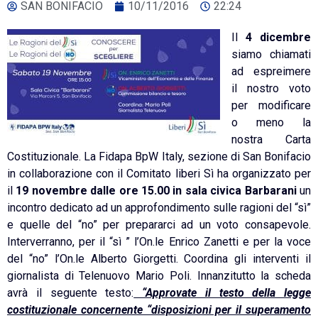
SAN BONIFACIO
10/11/2016
22:24
Il
4 dicembre
siamo chiamati
ad espreimere
il nostro voto
per modificare
o meno la
nostra Carta
Costituzionale. La Fidapa BpW Italy, sezione di San Bonifacio
in collaborazione con il Comitato liberi Sì ha organizzato per
il
19 novembre dalle ore 15.00 in sala civica Barbarani
un
incontro dedicato ad un approfondimento sulle ragioni del “sì”
e quelle del “no” per prepararci ad un voto consapevole.
Interverranno, per il “sì ” l’On.le Enrico Zanetti e per la voce
del “no” l’On.le Alberto Giorgetti. Coordina gli interventi il
giornalista di Telenuovo Mario Poli. Innanzitutto la scheda
avrà il seguente testo:
“Approvate il testo della legge
costituzionale concernente “disposizioni per il superamento