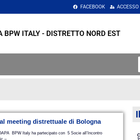
mbre 2017</span>
FACEBOOK
ACCESSO
A BPW ITALY - DISTRETTO NORD EST
I
al meeting distrettuale di Bologna
DAPA BPW Italy ha partecipato con 5 Socie all’Incontro
C
c – ...
2