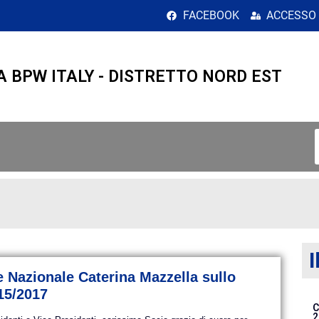
embre 2015</span>
FACEBOOK
ACCESSO
A BPW ITALY - DISTRETTO NORD EST
I
e Nazionale Caterina Mazzella sullo
15/2017
C
2