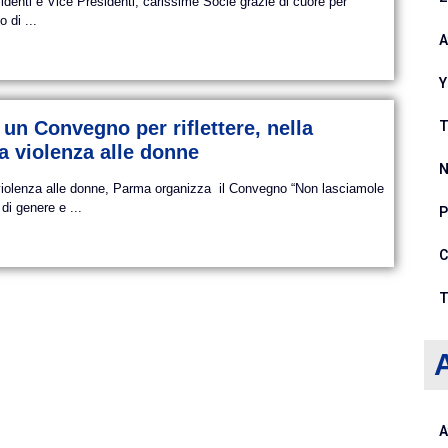
denti e Vice Presidenti, carissime Socie grazie di cuore per
 di ...
A
Y
un Convegno per riflettere, nella
T
a violenza alle donne
N
a violenza alle donne, Parma organizza il Convegno “Non lasciamole
di genere e ...
P
C
T
A
A