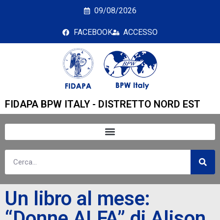
Un libro al mese: “Donn
09/08/2026
FACEBOOK
ACCESSO
FIDAPA BPW ITALY - DISTRETTO NORD EST
Un libro al mese:
“Donne ALFA” di Alison