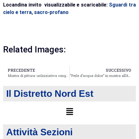
Locandina invito visualizzabile e scaricabile:
Sguardi tra
cielo e terra, sacro-profano
Related Images:
PRECEDENTE
SUCCESSIVO
Mostra di pittura: un’iniziativa congiunta di due sezioni Fidapa trentine,Valle di Non e Rovereto,
“Perle d’acqua dolce” in mostra all’Antica Pescheria di Comacchio (Ferrara)
Il Distretto Nord Est
Attività Sezioni