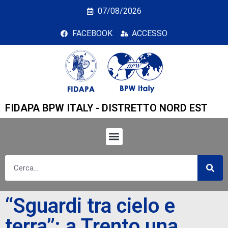
“Sguardi tra cielo e ter
07/08/2026
FACEBOOK
ACCESSO
FIDAPA BPW ITALY - DISTRETTO NORD EST
“Sguardi tra cielo e
terra”: a Trento una