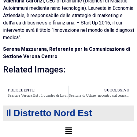
Valentina Garonzi,
CEO di Diamante (Diagnosi di Malattie
Autoimmuni mediante nano tecnologie). Laureata in Economia
Aziendale, è responsabile delle strategie di marketing e
dell’area di business e finanziaria. – Start Up 2016, il cui
intervento avrà il titolo “Innovazione nel mondo della diagnosi
medica”.
Serena Mazzurana, Referente per la Comunicazione di
Sezione Verona Centro
Related Images:
PRECEDENTE
SUCCESSIVO
Sezione Verona Est : Il quadro di Livia è nella sede FIDAPA di Roma
Sezione di Udine : incontro sul tema”La tutela del mare: una sfida per garantire il futuro del Pianeta”
Il Distretto Nord Est