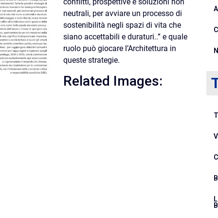
conflitti, prospettive e soluzioni non
A
neutrali, per avviare un processo di
sostenibilità negli spazi di vita che
C
siano accettabili e duraturi..” e quale
ruolo può giocare l’Architettura in
N
queste strategie.
Related Images:
T
V
C
B
L
B