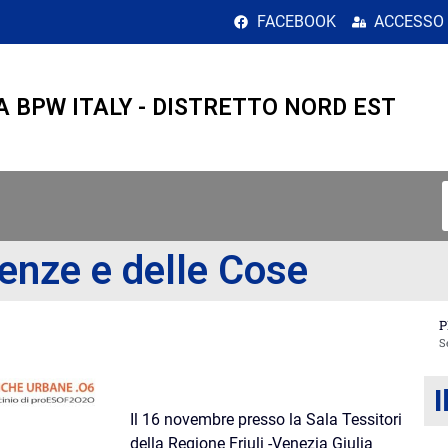
 e delle Cose
FACEBOOK
ACCESSO
A BPW ITALY - DISTRETTO NORD EST
ienze e delle Cose
P
I
Il 16 novembre presso la Sala Tessitori
della Regione Friuli -Venezia Giulia