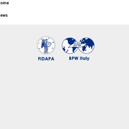
Home
ews