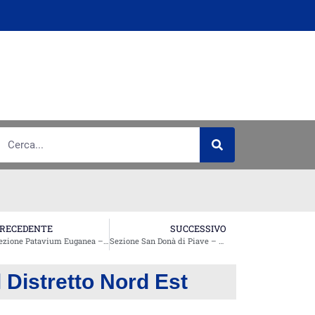
RECEDENTE
SUCCESSIVO
Sezione Patavium Euganea – Convegno “I COSTI SOCIALI DELLA VIOLENZA DI GENERE IN ITALIA”
Sezione San Donà di Piave – Convegno “Donne del Basso Piave tra Memoria e Futuro”
l Distretto Nord Est