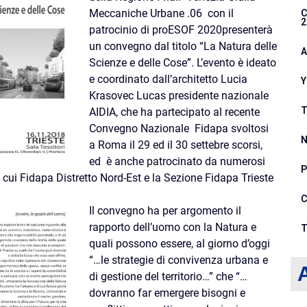
Meccaniche Urbane .06 con il
C
2
patrocinio di proESOF 2020presenterà
un convegno dal titolo “La Natura delle
A
Scienze e delle Cose”. L’evento è ideato
e coordinato dall’architetto Lucia
Y
Krasovec Lucas presidente nazionale
T
AIDIA, che ha partecipato al recente
Convegno Nazionale Fidapa svoltosi
N
a Roma il 29 ed il 30 settebre scorsi,
ed è anche patrocinato da numerosi
P
a cui Fidapa Distretto Nord-Est e la Sezione Fidapa Trieste
C
Il convegno ha per argomento il
rapporto dell’uomo con la Natura e
T
quali possono essere, al giorno d’oggi
“…le strategie di convivenza urbana e
A
di gestione del territorio…” che “…
dovranno far emergere bisogni e