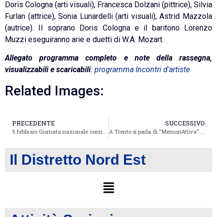
Doris Cologna (arti visuali), Francesca Dolzani (pittrice), Silvia
Furlan (attrice), Sonia Lunardelli (arti visuali), Astrid Mazzola
(autrice). Il soprano Doris Cologna e il baritono Lorenzo
Muzzi eseguiranno arie e duetti di W.A. Mozart.
Allegato programma completo e note della rassegna,
visualizzabili e scaricabili
:
programma Incontri d’artiste
Related Images:
PRECEDENTE
SUCCESSIVO
5 febbraio Giornata nazionale contro lo spreco alimentare
A Trento si parla di “MemoriAttiva”: migliorare la memoria in età adulta è possibile
Il Distretto Nord Est