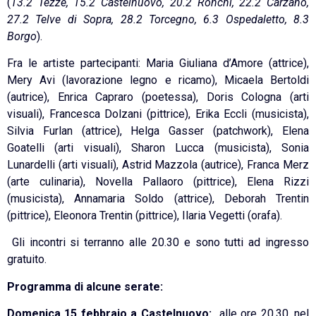
(
13.2 Tezze, 15.2 Castelnuovo, 20.2 Ronchi, 22.2 Carzano,
27.2 Telve di Sopra, 28.2 Torcegno, 6.3 Ospedaletto, 8.3
Borgo
).
Fra le artiste partecipanti: Maria Giuliana d’Amore (attrice),
Mery Avi (lavorazione legno e ricamo), Micaela Bertoldi
(autrice), Enrica Capraro (poetessa), Doris Cologna (arti
visuali), Francesca Dolzani (pittrice), Erika Eccli (musicista),
Silvia Furlan (attrice), Helga Gasser (patchwork), Elena
Goatelli (arti visuali), Sharon Lucca (musicista), Sonia
Lunardelli (arti visuali), Astrid Mazzola (autrice), Franca Merz
(arte culinaria), Novella Pallaoro (pittrice), Elena Rizzi
(musicista), Annamaria Soldo (attrice), Deborah Trentin
(pittrice), Eleonora Trentin (pittrice), Ilaria Vegetti (orafa).
Gli incontri si terranno alle 20.30 e sono tutti ad ingresso
gratuito.
Programma di alcune serate:
Domenica 15 febbraio a Castelnuovo:
alle ore 20.30, nel