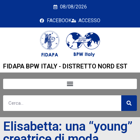
Elisabetta: una “young”
08/08/2026
FACEBOOK
ACCESSO
FIDAPA BPW ITALY - DISTRETTO NORD EST
Elisabetta: una “young”
creatrice di moda