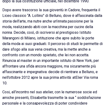
dopo la sua costituzione ufficiale, nel dicembre 1990.
Dopo avere trascorso la sua gioventù in Cadore, frequenta il
Liceo classico “A. Lollino” di Belluno, dove è affascinata dalla
storia dell’arte, ma nutre anche un’innata passione per la
moda, realizzando abiti con la macchina per cucire della
nonna. Decide, così, di iscriversi al prestigioso Istituto
Marangoni di Milano, istituzione che apre subito le porte
della moda ai suoi graduati. Il percorso di studi le permette di
dare sfogo alla sua vena creativa, ma la mette anche a
confronto con un mondo spietato, che lei non accetta.
Rinuncia al master in un importante istituto di New York, per
affrontare una sfida ancora maggiore, ma sicuramente più
affascinante e impegnativa: decide di rientrare a Belluno, e
nell’ottobre 2012 apre la sua prima attività: atElier Via roma
10.
Cosi, all’incontro nel suo atelier, con le numerose socie ed
amiche presenti, Elisabetta trasmette la sua “ soddisfazione
personale e la consapevolezza di poter condividere