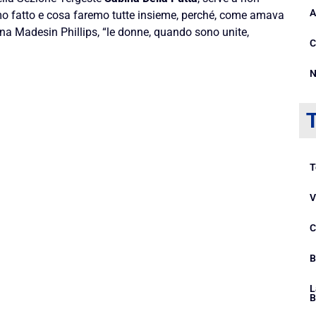
A
 fatto e cosa faremo tutte insieme, perché, come amava
ena Madesin Phillips, “le donne, quando sono unite,
C
N
T
V
C
B
L
B