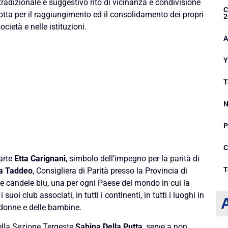
tradizionale e suggestivo rito di vicinanza e condivisione
C
otta per il raggiungimento ed il consolidamento dei propri
2
ocietà e nelle istituzioni.
A
Y
T
N
P
C
arte
Etta Carignani
, simbolo dell’impegno per la parità di
T
la Taddeo
, Consigliera di Parità presso la Provincia di
le candele blu, una per ogni Paese del mondo in cui la
uoi club associati, in tutti i continenti, in tutti i luoghi in
A
lle donne e delle bambine.
ella Sezione Tergeste
Sabina Della Putta
, serve a non