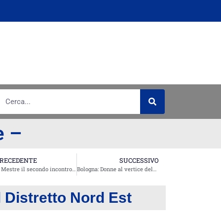
e –
RECEDENTE
SUCCESSIVO
A Mestre il secondo incontro della Commissione distrettuale AMBIENTE e TURISMO
Bologna: Donne al vertice delle Fondazioni
l Distretto Nord Est