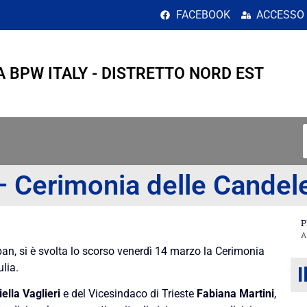
imonia delle Candele –
FACEBOOK
ACCESSO
A BPW ITALY - DISTRETTO NORD EST
– Cerimonia delle Candel
P
ban, si è svolta lo scorso venerdì 14 marzo la Cerimonia
lia.
I
ella Vaglieri
e del Vicesindaco di Trieste
Fabiana Martini
,