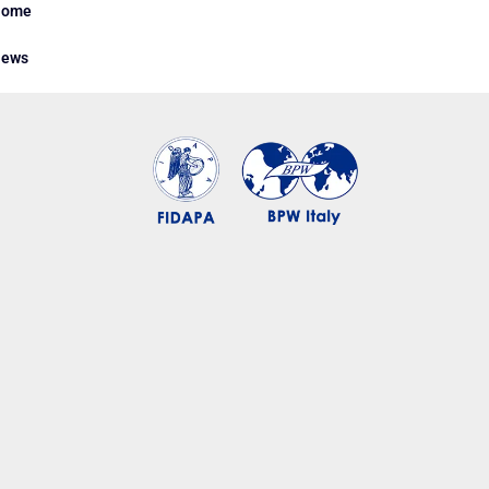
Home
ews