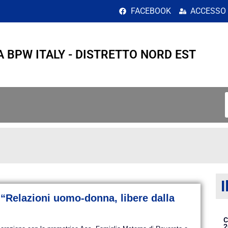
o 2018</span>
FACEBOOK
ACCESSO
A BPW ITALY - DISTRETTO NORD EST
I
“Relazioni uomo-donna, libere dalla
C
2