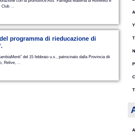
ione con la promotrice Ass. Famiglia Materna di Rovereto e
 Club ...
A
Y
del programma di rieducazione di
T
.
N
biaMenti” del 15 febbraio u.s., patrocinato dalla Provincia dii
 Relive, ...
P
C
T
A
A