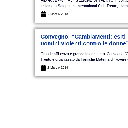
FIDAPA BPW ITALY SEZIONE DI TRENTO in collaboraz
insieme a Soroptimis International Club Trento, Lions
2 Marzo 2018
Convegno: “CambiaMenti: esiti 
uomini violenti contro le donne”
Grande affluenza e grande interesse al Convegno “Cam
Trento e organizzato da Famiglia Materna di Rovereto,
2 Marzo 2018