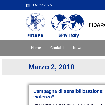
Giorno: <span>2 Marz
09/08/2026
FIDAP
Home
Contatti
News
Marzo 2, 2018
Campagna di sensibilizzazione: 
violenza”