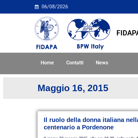
Giorno: <span>16 Mag
06/08/2026
FIDAP
Home
Contatti
News
Maggio 16, 2015
Il ruolo della donna italiana n
centenario a Pordenone