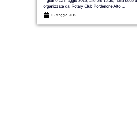
Il giorno 22 maggio 2015, alle ore 18.30, nella sede
organizzata dal Rotary Club Pordenone Alto ...
16 Maggio 2015