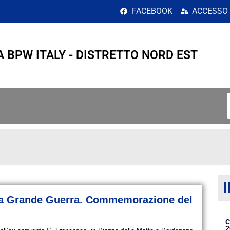
gio 2015</span>
FACEBOOK
ACCESSO
A BPW ITALY - DISTRETTO NORD EST
I
ella Grande Guerra. Commemorazione del
C
2