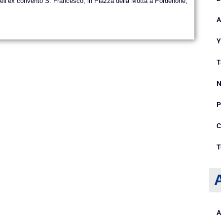
 dell’ex convento S. Francesco, in Piazza della Motta a Pordenone,
A
Y
T
N
P
C
T
A
A